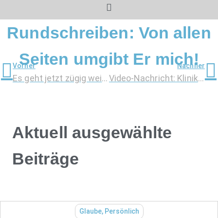
Rundschreiben: Von allen
Seiten umgibt Er mich!
Vorher
Nachher
Es geht jetzt zügig weiter!
Video-Nachricht: Kliniktage USZ
Aktuell ausgewählte
Beiträge
Glaube
,
Persönlich