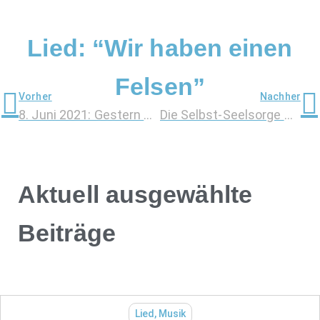
Lied: “Wir haben einen
Felsen”
Vorher
Nachher
8. Juni 2021: Gestern war der bisher schwierigste Tag in der Therapie …
Die Selbst-Seelsorge – ein wichtiges Thema, findet Dietlind
Aktuell ausgewählte
Beiträge
Lied
,
Musik